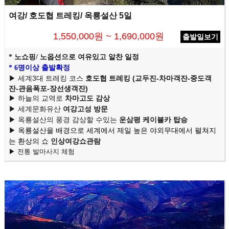
여강/ 호도협 트레킹/ 옥룡설산 5일
1,550,000원 ~ 1,690,000원
출발일보기
* 노쇼핑/ 노옵션으로 여유있고 알찬 일정
* 6명이상 출발확정
▶
세계3대 트레킹 코스
호도협 트레킹 (교두진-차마객잔-중도객
잔-관음폭포-장선생객잔)
▶
하늘의 교역로
차마고도 감상
▶
세계문화유산
여강고성 방문
▶
옥룡설산의 풍경 감상할 수있는
운삼평 케이블카 탑승
▶
옥룡설산을 배경으로 세계에서 제일 높은 야외무대에서
펼쳐지
는 환상의 쇼
인상여강쇼관람
▶ 전통 발마사지 체험