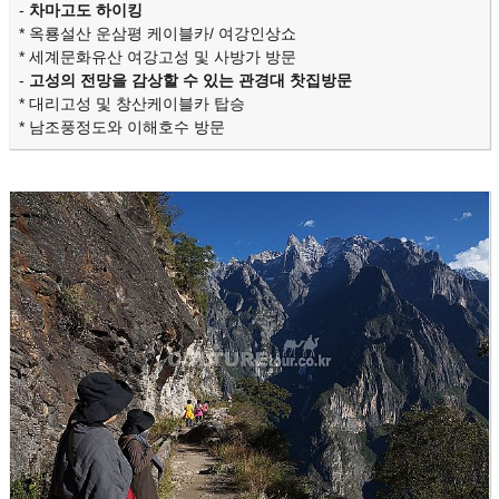
-
차마고도 하이킹
* 옥룡설산 운삼평 케이블카/ 여강인상쇼
* 세계문화유산 여강고성 및 사방가 방문
-
고성의 전망을 감상할 수 있는 관경대 찻집방문
* 대리고성 및 창산케이블카 탑승
* 남조풍정도와 이해호수 방문