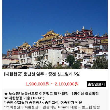
[대한항공] 운남성 일주 + 중전 샹그릴라 6일
1,900,000원 ~ 2,100,000원
출발일보기
★ 노쇼핑/ 노옵션으로 여유있고 알찬 일정 - 6명이상 출발확정
★ 대한항공 이용 (10/14~)
* 중전 샹그릴라 송찬림사, 중전고성, 장족민가 방문
* 하바설산과 옥룡설산이 만들어낸 18km의 대협곡 호도협 탐방