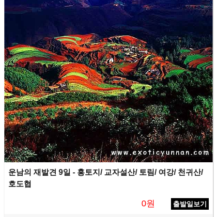
운남의 재발견 9일 - 홍토지/ 교자설산/ 토림/ 여강/ 천귀산/
호도협
0원
출발일보기