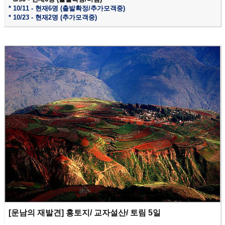
* 10
/11 - 현재6명 (출발확정/추가모객중)
* 10
/23 - 현재2명 (추가모객중)
[운남의 재발견] 홍토지/ 교자설산/ 토림 5일