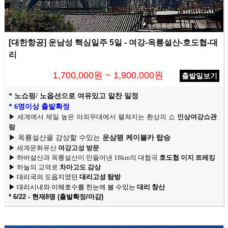
[대한항공] 운남성 핵심일주 5일 - 여강-옥룡설산-호도협-대
리
1,700,000원 ~ 1,900,000원
출발일보기
* 노쇼핑/ 노옵션으로 여유있고 알찬 일정
* 6명이상 출발확정
▶
세계에서 제일 높은 야외무대에서 펼쳐지는 환상의 쇼
인상여강쇼관
람
▶
옥룡설산을 감상할 수있는
운삼평 케이블카 탑승
▶
세계문화유산
여강고성 방문
▶
하바설산과 옥룡설산이 만들어낸 18km의 대협곡
호도협 이지 트레킹
▶
하늘의 교역로
차마고도 감상
▶
대리국의 도읍지였던
대리고성 탐방
▶ 대리시내와 이해호수를 한눈에 볼 수있는
대리 창산
* 6/22 - 현재8명 (출발확정/마감)