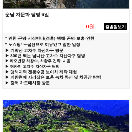
운남 차문화 탐방 6일
0원
출발일보기
* 인천-곤명-시상반나(경홍)-맹해-곤명-보홍-인천
* 노쇼핑/ 노옵션으로 여유있고 알찬 일정
▶
기락산 고차수 차산차구 방문
▶
800년 되는 남나산 고차수 차산차구 탐방
▶
라오반장 차왕수, 차황후 견학, 시음
▶
허카이 고차수 차산차구 탐방
▶
맹해지역 전통수공 보이차 제작 체험
▶
의량현에 자리잡은 보홍 녹차 차산 및 차공장 탐방
▶
캉러 차도매시장 방문