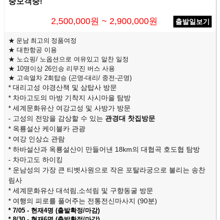
중모객중!
2,500,000원 ~ 2,900,000원
출발일보기
★
운남 최고의 정품여정
★ 대한항공 이용
★ 노쇼핑/ 노옵션으로 여유있고 알찬 일정
★ 10명이상 26인승 리무진 버스 사용
★ 고속열차 2회탑승 (곤명-대리/ 중전-곤명)
* 대리고성 야경산책 및 삼탑사 방문
* 차마고도의 마방 기착지 사시마을 탐방
* 세계문화유산 여강고성 및 사방가 방문
- 고성의 전망을 감상할 수 있는
관경대 찻집방문
* 옥룡설산 케이블카 관광
* 여강 인상쇼 관람
* 하바설산과 옥룡설산이 만들어낸 18km의 대협곡 호도협 탐방
- 차마고도 하이킹
* 운남성의 가장 큰 티벳사원으로 작은 포탈라궁으로 불리는 송찬
림사
* 세계문화유산 대석림,소석림 및 구향동굴 방문
* 여행의 피로를 풀어주는 전통전신마사지 (90분)
* 7
/05 - 현재4명 (출발확정/마감
)
* 8/30 - 현재6명 (출발확정/마감)