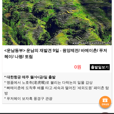
<운남동부> 운남의 재발견 9일 - 원양제전/ 바메이촌/ 푸저
헤이/ 나평/ 토림
0원
출발일보기
* 대한항공 매주
월/수/금/일 출발
* 맹품에서 노호취(老虎嘴)로 불리는 다락논의 일몰 감상
* 빠메이춘에 도착후 배를 타고 세속과 떨어진 ‘세외도원’ 패미촌 탐
방
* 푸저헤이 보자흑 풍경구 관광