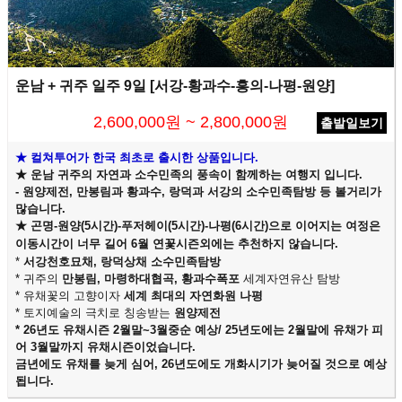
운남 + 귀주 일주 9일 [서강-황과수-흥의-나평-원양]
2,600,000원 ~ 2,800,000원
출발일보기
★ 컬쳐투어가 한국 최초로 출시한 상품입니다.
★ 운남 귀주의 자연과 소수민족의 풍속이 함께하는 여행
지 입니다.
- 원양제전, 만봉림과 황과수, 랑덕과 서강의 소수민족탐방 등 볼거리가
많습니다.
★ 곤명-원양(5시간)-푸저헤이(5시간)-나평(6시간)으로 이어지는 여정은
이동시간이 너무 길어 6월 연꽃시즌외에는 추천하지 않습니다.
*
서강천호묘채, 랑덕상채 소수민족탐방
* 귀주의
만봉림, 마령하대협곡, 황과수폭포
세계자연유산 탐방
* 유채꽃의 고향이자
세계 최대의 자연화원 나평
* 토지예술의 극치로 칭송받는
원양제전
* 26년도 유채시즌 2월말~3월중순 예상/ 25년도에는 2월말에 유채가 피
어 3월말까지 유채시즌이었습니다.
금년에도 유채를 늦게 심어, 26년도에도 개화시기가 늦어질 것으로 예상
됩니다.