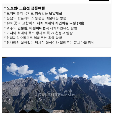
* 노쇼핑/ 노옵션 정품여행
* 토지예술의 극치로 칭송받는
원양제전
* 운남의 핫플레이스
동풍운 예술타운 방문
* 유채꽃의 고향이자
세계 최대의 자연화원 나평 (3월)
* 귀주의
만봉림, 마령하대협곡
세계자연유산 탐방
* 아시아 최대의 폭포 황과수 폭포/ 천성교 탐방
*
천하제일수동으로 불리우는
용궁 탐방
*
명나라의 살아있는 역사적 화석이라 불리우는
둔보마을 탐방