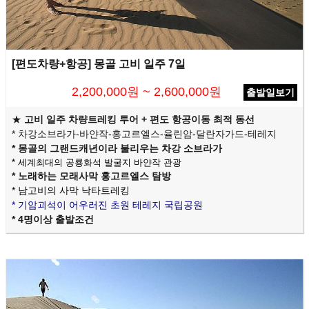
[편도차량+항공] 몽골 고비 일주 7일
2,200,000원 ~ 2,600,000원
출발일보기
★
고비 일주 차량트레킹 투어 + 편도 항공이동 최적 동선
* 차강소브라가-바얀작-홍고르엘스-율린암-달란자가드-테레지
* 몽골의 그랜드캐년이라 불리우는 차강 소브라가
* 세계최대의 공룡화석 발굴지 바얀작 관광
* 노래하는 모래사막 홍고르엘스 탐방
* 남고비의 사막 낙타트레킹
* 기암괴석이 어우러진 초원 테레지 국립공원
* 4명이상 출발조건