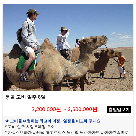
몽골 고비 일주 8일
2,200,000원 ~ 2,600,000원
출발일보기
★ 고비를 여행하는
최고의 여정 - 일정을 비교해
주세요 ~
* 고비 일주 차량트레킹 투어
* 차강소브라가-바얀작-홍고르엘스-율린암-달란자가드-바가가즈링촐로-