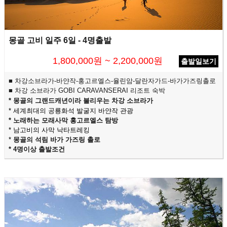
몽골 고비 일주 6일 - 4명출발
1,800,000원 ~ 2,200,000원
출발일보기
■ 차강소브라가-바얀작-홍고르엘스-율린암-달란자가드-바가가즈링촐로
■ 차강 소브라가 GOBI CARAVANSERAI 리조트 숙박
* 몽골의 그랜드캐년이라 불리우는 차강 소브라가
* 세계최대의 공룡화석 발굴지 바얀작 관광
* 노래하는 모래사막 홍고르엘스 탐방
* 남고비의 사막 낙타트레킹
*
몽골의 석림 바가 가즈링 촐로
* 4명이상 출발조건