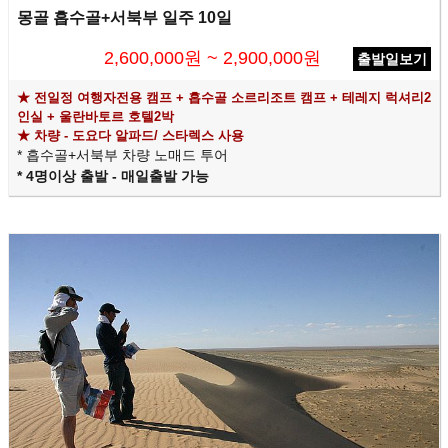
몽골 흡수골+서북부 일주 10일
2,600,000원 ~ 2,900,000원
출발일보기
★ 전일정 여행자전
용 캠프 + 흡수골 소르리조트 캠프 + 테레지 럭셔리2
인실 + 울란바토르 호텔2박
★
차량 - 도요다 알파드/ 스타렉스 사용
* 흡수골+서북부 차량 노매드 투어
* 4명이상 출발 -
매일출발 가능