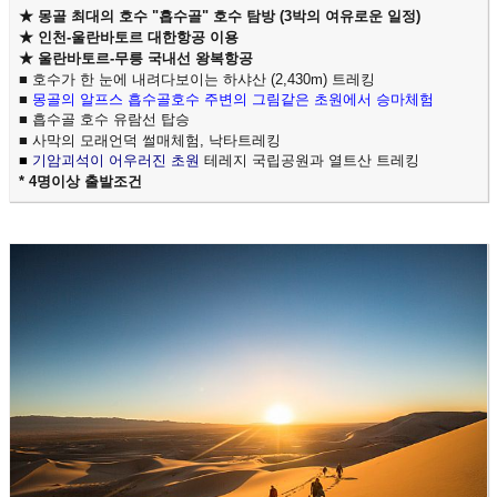
★ 몽골 최대의 호수 "흡수골" 호수 탐방 (3박의 여유로운 일정)
★ 인천-울란바토르 대한항공 이용
★ 울란바토르-무릉 국내선 왕복항공
■ 호수가 한 눈에 내려다보이는 하샤산 (2,430m) 트레킹
■
몽골의 알프스 흡수골호수 주변의 그림같은 초원에서 승마체험
■
흡수골 호수 유람선 탑승
■
사막의 모래언덕 썰매체험, 낙타트레킹
■
기암괴석이 어우러진 초원
테레지 국립공원과 열트산 트레킹
* 4명이상 출발조건