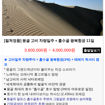
[컬쳐정품] 몽골 고비 차량일주 + 흡수골 왕복항공 11일
3,600,000원 ~ 4,000,000원
출발일보기
★ 고비일주 차량투어 + 흡수골 왕복항공(
3박) + 테레지 럭셔리 캠
프
* 몽골의 그랜드캐년이라 불리우는 차강 소브라가
* 노래하는 모래사막 홍고르엘스 탐방
* 남고비의 사막 낙타트레킹
* 세계최대의 공룡화석 발굴지 바얀작 관광
■
몽골 최대의 호수 "흡수골" 호수 탐방 (3박의 여유로운 일정)
■ 호수가 한 눈에 내려다보이는 하샤산 (2,430m) 트레킹
■
몽골의 알프스 흡수골호수 주변의 그림같은 초원에서 승마체험
기암괴석이 어우러진 초원
■
테레지 국립공원