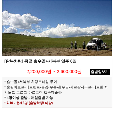
[왕복차량] 몽골 흡수골+서북부 일주 8일
2,200,000원 ~ 2,600,000원
출발일보기
* 흡수골+서북부 차량트레킹 투어
* 울란바토르-에르덴트-볼강-무릉-흡수골-자르갈지구르-테르힌 차
강노르-호르고-하르호린-엘승타슬하
* 4명이상 출발 -
매일출발 가능
* 7/10 - 현재6명 (출발확정/ 마감)