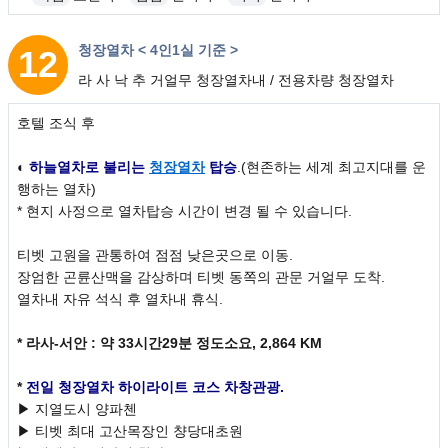
청장열차 < 4인1실 기준 >
12
라 사 낙 추 거얼무 청장열차내 / 전용차량 청장열차
호텔 조식 후
일차
◐
하늘열차로 불리는
청장열차
탑승
.(현존하는 세계 최고지대를 운
행하는 열차)
* 현지 사정으로 열차탑승 시간이 변경 될 수 있습니다.
티벳 고원을 관통하여 점점 낮은곳으로 이동.
장엄한 곤륜산맥을 감상하며 티벳 동쪽의 관문 거얼무 도착.
열차내 자유 석식 후 열차내 휴식.
* 라사-서안 : 약 33시간29분 정도소요, 2,864 KM
*
전일 청장열차 하이라이트 코스 차창관광.
▶ 지열도시 양파첸
▶ 티벳 최대 고산목장인 챵당대초원