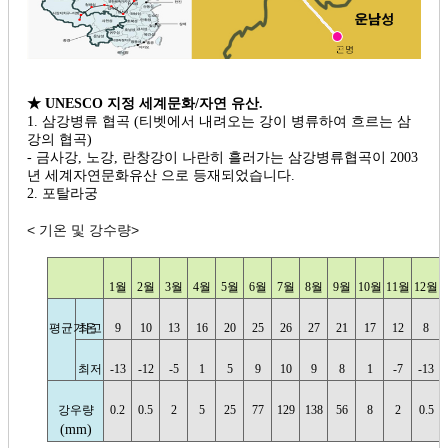
★ UNESCO 지정 세계문화/자연 유산.
1. 삼강병류 협곡 (티벳에서 내려오는 강이 병류하여 흐르는 삼
강의 협곡)
- 금사강, 노강, 란창강이 나란히 흘러가는 삼강병류협곡이 2003
년 세계자연문화유산 으로 등재되었습니다.
2. 포탈라궁
< 기온 및 강수량>
1월
2월
3월
4월
5월
6월
7월
8월
9월
10월
11월
12월
평균기온
최고
9
10
13
16
20
25
26
27
21
17
12
8
최저
-13
-12
-5
1
5
9
10
9
8
1
-7
-13
강우량
0.2
0.5
2
5
25
77
129
138
56
8
2
0.5
(mm)