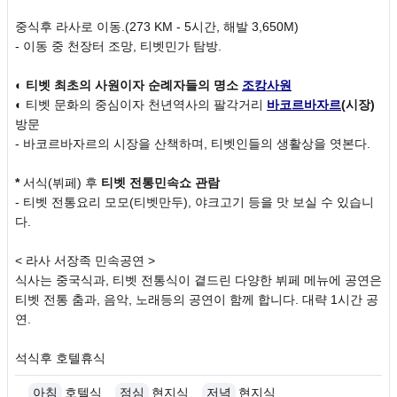
중식후 라사로 이동.(273 KM - 5시간, 해발 3,650M)
- 이동 중 천장터 조망, 티벳민가 탐방.
◐
티벳 최초의 사원이자 순례자들의 명소
조캉사원
◐ 티벳 문화의 중심이자 천년역사의 팔각거리
바코르바자르
(시장)
방문
- 바코르바자르의 시장을 산책하며, 티벳인들의 생활상을 엿본다.
*
서식(뷔페) 후
티벳 전통민속쇼 관람
- 티벳 전통요리 모모(티벳만두), 야크고기 등을 맛 보실 수 있습니
다.
< 라사 서장족 민속공연 >
식사는 중국식과, 티벳 전통식이 곁드린 다양한 뷔페 메뉴에 공연은
티벳 전통 춤과, 음악, 노래등의 공연이 함께 합니다. 대략 1시간 공
연.
석식후 호텔휴식
아침
호텔식
점심
현지식
저녁
현지식