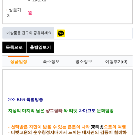
서안-인천
상품가
원
격
이상품을 친구와 공유하세요
목록으로
출발일보기
상품일정
숙소정보
명소정보
여행후기(0)
여행정보
예약문의
>>>
KBS 특별방송
지상의 마지막 남은
와 티벳
문화탐방
샹그릴라
차마고도
- 선택받은 자만이 밟을 수 있는 은둔의 나라
東티벳
으로의 여행
- 티벳고원의 순수청정지대에서 느끼는 대자연의 감동이 함께하