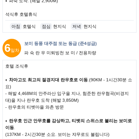
◐ 파숙 도착. (해발 2,900M)
석식후 호텔휴식
아침
호텔식
점심
현지식
저녁
현지식
보미 등풍 대주점 또는 동급 (준4성급)
6
일차
파 숙 란 우 미퇴빙천 보 미 / 전용차량
호텔 조식후
◐
차마고도 최고의 절경지대 란우호로 이동
.(90KM - 1시간30분 소
요)
- 해발 4,468M의 안주라산 입구을 지나, 험준한 란우협곡(비경지
대)을 지나 란우호 도착 (해발 3,850M)
- 란우호의 티벳마을 와촌 방문
◐
란우호 인근 안무호를 감상하고, 티벳의 스위스로 불리는 보미로
이동
.
(137KM - 2시간30분 소요. 보미는 쟈무로도 불립니다)