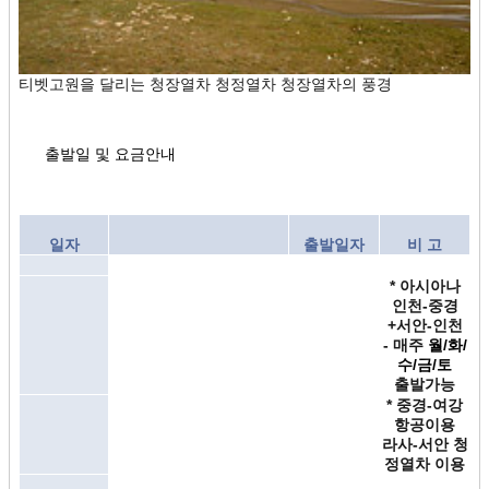
티벳고원을 달리는 청장열차 청정열차 청장열차의 풍경
출발일 및 요금안내
일자
출발일자
비 고
* 아시아나
인천-중경
+서안-인천
- 매주
월/화/
수/금/토
출발가능
* 중경-여강
항공이용
라사-서안 청
정열차 이용