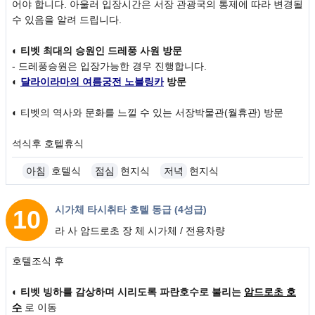
어야 합니다. 아울러 입장시간은 서장 관광국의 통제에 따라 변경될
수 있음을 알려 드립니다.
◐
티벳 최대의 승원인 드레풍 사원 방문
- 드레풍승원은 입장가능한 경우 진행합니다.
◐
달라이라마의 여름궁전 노블링카
방문
◐ 티벳의 역사와 문화를 느낄 수 있는 서장박물관(월휴관) 방문
석식후 호텔휴식
아침
호텔식
점심
현지식
저녁
현지식
시가체 타시취타 호텔 동급 (4성급)
10
라 사 암드로초 장 체 시가체 / 전용차량
호텔조식 후
일차
◐
티벳 빙하를 감상하며 시리도록 파란호수로 불리는
암드로초 호
수
로 이동