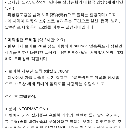
- 금사강, 노강, 난창강이 만나는 삼강류협의 대협곡 감상 (세계자연
유산)
- 파롱창포강을 넘어 보미(林海寶石으로 불리는 절경지대) 도착.
- 이 지역이 티벳의 스위스로 불리우는 구간으로 설산, 협곡, 빙하,
알루창포 대협곡이 조화를 이루는 절경지대입니다.
* 미퇴빙천 트레킹
(약 2시간 소요)
- 란우에서 보미로 20분 정도 이동하여 800m의 얼음폭포가 장관인
세계급 빙하 미퇴빙천 트레킹, 다른 빙하와 달리 저해발지역에 위치
하여 트레킹에 적합하다.
◐ 보미현 쟈무진 도착 (해발 2,700M)
- 티벳에서 가장 사람이 살기 적합한 무릉도원으로 거목과 원시림
으로 가득찬 세계 최대의 밀적도를 자랑하는 수림의 보고.
석식 후 호텔휴식.
< 보미 INFORMATION >
티벳에서 가장 살기좋은 온화한 기후와, 빽빽히 둘러쌓인 원시림.
그 수림(숲의 바다) 속의 보석이라고 불리는 보미는 티벳트어로 '조
상'이라는 의미로 티벳 민족신화에 나오는 원숭이 조상이 아마도 보