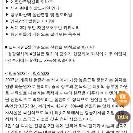
▶ 에멜란드빛갈의 취나호
▶ 세계 최대 해발도시인 안다
▶ 탕구라산맥 설산연봉 및 철토터널
▶ 양자강의 발원인 타타하
▶ 세계 3대 무인 자연보호구인 커커시리
▶ 등산맨들의 낙원으로 불리우는 옥주봉
■ 일단 4인1실 기준으로 진행을 원칙으로 하지만
- 청장열차의 4인실은 열차의 량수가 한정되어 좌석이 매우 어렵다.
- 성수기에는 6인1실 가능성 있습니다.
< 칭짱열차 > -
청장열차
2007년 개통한 현존하는 세계에서 가장 높은곳을 운행하는 열차로
일명 하늘열차로 불리며, 중국 정부의 본목적은 티벳의 풍부한 자원
을 내륙으로 나르려는 목적과 다수의 한족을 이주시켜 티벳의 독립
을 원천적으로 막아보려는 집단이주 정책으로 건설된 철로입니다.
총연장 3,753KM, 북경까지 42시간 30분에 연결하는 열차이며 객
차시설은 최신식으로 특히 티벳지역에서는 항공기처럼 기압 안정
정치와 산소공급 시설을 갖춘 첨단 시설 입니다.
4인 1실 객차는 전량중 2칸 밖에 안되어 좌석 잡기가 하늘의 별따기
고 인원이 많을 경우 대부분 6인 1실 칸을 타게 됩니다. 특히 밤 9시