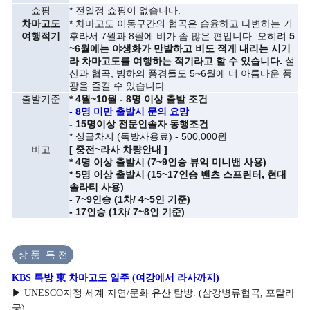
쇼핑
* 전일정 쇼핑이 없습니다.
차마고도
* 차마고도 이동구간의 협곡은 습윤하고 다변하는 기
여행적기
후라서 7월과 8월에 비가 좀 많은 편입니다. 오히려
5
~6월에는 야생화가 만발하고 비도 적게 내리는 시기
라 차마고도를 여행하는 적기라고 할 수 있습니다.
설
산과 협곡, 빙하의 풍경들도 5~6월에 더 아름다운 풍
광을 즐길 수 있습니다.
출발기준
* 4월~10월 - 8명 이상 출발 조건
- 8명 미만 출발시 문의 요망
- 15명이상 전문인솔자 동행조건
* 싱글차지 (독방사용료) - 500,000원
비고
[ 중전~라사 차량안내 ]
* 4명 이상 출발시
(7~9인승 뷰익 미니밴 사용)
* 5명 이상 출발시 (15~17인승 밴츠 스프린터, 현대
솔라티 사용)
- 7~9인승 (1차/ 4~5인 기준)
- 17인승 (1차/ 7~8인 기준)
상 품 특 전
KBS 특방 東 차마고도 일주 (여강에서 라사까지)
▶ UNESCO지정 세계 자연/문화 유산 탐방. (삼강병류협곡, 포탈라
궁)