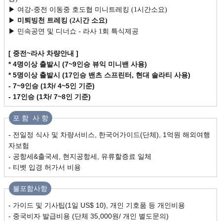
▶ 여강-중전 이동중 호도협 미니트레킹 (1시간소요)
▶
미퇴빙천 트레킹 (2시간 소요)
▶ 민속공연 및 디너쇼 - 라사 1회 특식제공
[ 중전~라사 차량안내 ]
* 4명이상 출발시
(7~9인승 뷰익 미니밴 사용)
* 5명이상 출발시 (17인승 밴츠 스프린터, 현대 솔라티 사용)
- 7~9인승 (1차/ 4~5인 기준)
- 17인승 (1차/ 7~8인 기준)
포 함 사 항
- 전일정 식사 및 차량서비스, 한국어가이드(단체), 1억원 해외여행
자보험
- 공항세&출국세, 현지공항세, 유류할증료 일체
- 티벳 입경 허가서 비용
불포함사항
- 가이드 및 기사팁(1일 US$ 10), 개인 기호품 등 개인비용
- 중국비자 발급비용 (단체 35,000원/ 개인 별도문의)