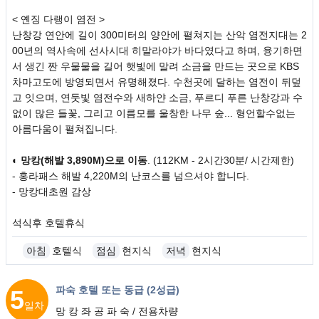
< 옌징 다랭이 염전 >
난창강 연안에 길이 300미터의 양안에 펼쳐지는 산악 염전지대는 2
00년의 역사속에 선사시대 히말라야가 바다였다고 하며, 융기하면
서 생긴 짠 우물물을 길어 햇빛에 말려 소금을 만드는 곳으로 KBS
차마고도에 방영되면서 유명해졌다. 수천곳에 달하는 염전이 뒤덮
고 잇으며, 연둣빛 염전수와 새하얀 소금, 푸르디 푸른 난창강과 수
없이 많은 들꽃, 그리고 이름모를 울창한 나무 숲... 형언할수없는
아름다움이 펼쳐집니다.
◐
망캉(해발 3,890M)으로 이동
. (112KM - 2시간30분/ 시간제한)
- 홍라패스 해발 4,220M의 난코스를 넘으셔야 합니다.
- 망캉대초원 감상
석식후 호텔휴식
아침
호텔식
점심
현지식
저녁
현지식
파숙 호텔 또는 동급 (2성급)
5
일차
망 캉 좌 공 파 숙 / 전용차량