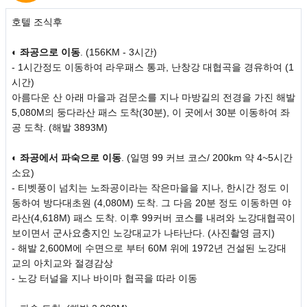
호텔 조식후
◐
좌공으로 이동
. (156KM - 3시간)
- 1시간정도 이동하여 라우패스 통과, 난창강 대협곡을 경유하여 (1
시간)
아름다운 산 아래 마을과 검문소를 지나 마방길의 전경을 가진 해발
5,080M의 둥다라산 패스 도착(30분), 이 곳에서 30분 이동하여 좌
공 도착. (해발 3893M)
◐
좌공에서 파숙으로 이동
. (일명 99 커브 코스/ 200km 약 4~5시간
소요)
- 티벳풍이 넘치는 노좌공이라는 작은마을을 지나, 한시간 정도 이
동하여 방다대초원 (4,080M) 도착. 그 다음 20분 정도 이동하면 야
라산(4,618M) 패스 도착. 이후 99커버 코스를 내려와 노강대협곡이
보이면서 군사요충지인 노강대교가 나타난다. (사진촬영 금지)
- 해발 2,600M에 수면으로 부터 60M 위에 1972년 건설된 노강대
교의 아치교와 절경감상
- 노강 터널을 지나 바이마 협곡을 따라 이동