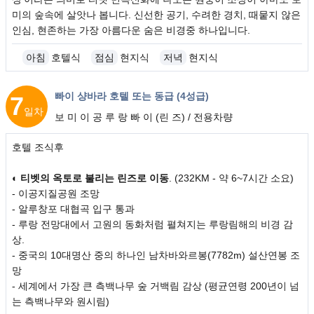
미의 숲속에 살앗나 봅니다. 신선한 공기, 수려한 경치, 때뭍지 않은
인심, 현존하는 가장 아름다운 숨은 비경중 하나입니다.
아침
호텔식
점심
현지식
저녁
현지식
빠이 샹바라 호텔 또는 동급 (4성급)
7
일차
보 미 이 공 루 랑 빠 이 (린 즈) / 전용차량
호텔 조식후
◐
티벳의 옥토로 불리는 린즈로 이동
. (232KM - 약 6~7시간 소요)
- 이공지질공원 조망
- 알루창포 대협곡 입구 통과
- 루랑 전망대에서 고원의 동화처럼 펼쳐지는 루랑림해의 비경 감
상.
- 중국의 10대명산 중의 하나인 남차바와르봉(7782m) 설산연봉 조
망
- 세계에서 가장 큰 측백나무 숲 거백림 감상 (평균연령 200년이 넘
는 측백나무와 원시림)