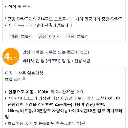
◐ 석식 후 휴식.
* 곤명-망캉구간의 214국도 도로공사가 거의 완공되어 중전-망캉구
간의 이동시간이 많이 단축되었습니다.
아침
호텔식
점심
현지식
저녁
호텔식
망캉 거싸얼 대주점 또는 동급 (3성급)
4
일차
비래사 옌 징 (취즈카) 망 캉 / 전용차량
아침 기상후 일출감상
호텔 조식후
◐
옌징으로 이동
- 100km 약 2시간30분 소요
◐ KBS 차마고도의 명장면 다랭이 염전의 무대 옌징 도착.(3,850M)
- 난창강의 비경을 감상하며 소금계곡(다랭이 염전) 탐방.
- 15km, 비포장, 30분정도 차량이동하여 1시간30분 정도 미니트레
킹
- 호텔이동 중 티벳 본토화된 천주교회당 방문