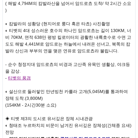
( 해발 4,794M의 캄발라산을 넘어서 암드로쵸 도착/ 약 2시간 소요
)
◐ 캄발라의 성황당 (현지어로 룽다 혹은 타쵸) 사진촬영
◐ 티벳의 4대 성스러운 호수의 하나인 암드로쵸는 길이 130KM, 너
비 70KM, 면적 638만 평방 킬로미터의 광활한 내륙호수로 수면 고
도도 해발 4,441M로 얌드로는 하늘에서 내려온 선녀고, 북쪽의 캄
발라 산신과 부부의 연을 맺은 연유로 얌드로쵸라 불립니다.
- 순수 청정지대 암드로쵸의 비경과 고산족 유목민 생활상, 야크등
을 감상.
-
티벳의 풍경
◐ 설산으로 둘러쌓인 만년빙천 카를라 고개(5,045M)를 통과하여
쟝체 도착.(3,800M)
(154KM - 2시간30분 소요)
◈ 티벳 제3의 도시로 유서깊은 장체 시내관광
◐ 청태조 누르하치의 비문이 남겨진 유서깊은 장체성(간체종 요새)
전망