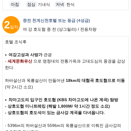
아침
점심
기내식
저녁
한식
중전 천계신천호텔 또는 동급 (4성급)
2
일차
여 강 호도협 중 전 (샹그릴라) / 전용차량
호텔 조식후
◐
여강고성과 사방가
관광
-
세계문화유산
으로 명청대의 전통가옥과 고대도심의 풍경을 감상
한다.
하바설산과 옥룡설산이 만들어낸
18km의 대협곡 호도협으로 이동
(약 2시간 소요)
◐
차마고도의 입구인 호도협 (KBS 차마고도에 나온 계곡) 탐방
- 상호도협 미니트레킹 (해발 1,800M/ 약 1시간 정도 소요)
- 상호도협의 호도석이 있는 금사강 계곡을 다녀옵니다.
- 5396m의 하버설산과 5596m의 옥룡설산으로 이뤄진 금사강의