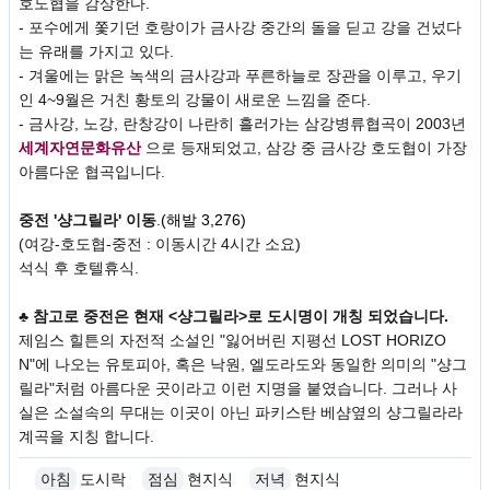
호도협을 감상한다.
- 포수에게 쫓기던 호랑이가 금사강 중간의 돌을 딛고 강을 건넜다
는 유래를 가지고 있다.
- 겨울에는 맑은 녹색의 금사강과 푸른하늘로 장관을 이루고, 우기
인 4~9월은 거친 황토의 강물이 새로운 느낌을 준다.
- 금사강, 노강, 란창강이 나란히 흘러가는 삼강병류협곡이 2003년
세계자연문화유산
으로 등재되었고, 삼강 중 금사강 호도협이 가장
아름다운 협곡입니다.
중전 '샹그릴라' 이동
.
(해발 3,276)
(여강-호도협-중전 : 이동시간 4시간 소요)
석식 후 호텔휴식.
♣ 참고로 중전은 현재 <샹그릴라>로 도시명이 개칭 되었습니다.
제임스 힐튼의 자전적 소설인 "잃어버린 지평선 LOST HORIZO
N"에 나오는 유토피아, 혹은 낙원, 엘도라도와 동일한 의미의 "샹그
릴라"처럼 아름다운 곳이라고 이런 지명을 붙였습니다. 그러나 사
실은 소설속의 무대는 이곳이 아닌 파키스탄 베샴옆의 샹그릴라라
계곡을 지칭 합니다.
아침
도시락
점심
현지식
저녁
현지식