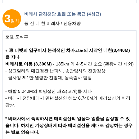
비래사 관경천당 호텔 또는 동급 (4성급)
3
일차
중 전 더 친 비래사 / 전용차량
호텔 조식후
◐
東 티벳의 입구이자 본격적인 차마고도의 시작인 더친(3,440M)
을 지나
비래사로 이동 (3,300M)
- 185km 약 4~5시간 소요 (관광시간 제외)
- 샹그릴라의 대표경관 납파해, 송찬림사의 전망감상.
- 금사강 제1만 월량만 전망대, 동죽림사 탐방
- 해발 5,040M의 백망설산 패스(고개)를 지나
- 비래사 전망대에서 만년설산인 해발 6,740M의 매리설산의 비경
감상.
* 비래사에서 숙박하시면 매리설산의 일몰과 일출을 감상할 수 있
습니다. 하지만 기상상태에 따라 매리설산을 제대로 감상하는 경우
는 별로 없습니다.