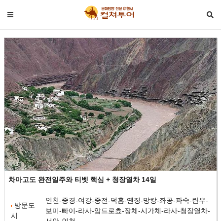
차마고도 완전일주와 티벳 핵심 + 청장열차 14일
인천-중경-여강-중전-덕흠-옌징-망캉-좌공-파숙-란우-
방문도
보미-빠이-라사-암드로쵸-장체-시가체-라사-청장열차-
시