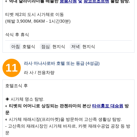
◐
역대 달라이라마를 배출한
쿰붐사원
및
팡코르초르텐
불탑 탐방.
티벳 제2의 도시 시가체로 이동
(해발 3,900M, 86KM - 1시간30분)
석식 후 휴식
아침
호텔식
점심
현지식
저녁
현지식
라사 마나사로바 호텔 또는 동급 (4성급)
11
라 사 / 전용차량
호텔조식 후
일차
◈ 시가체 명소 탐방.
◐
티벳의 어머니로 상징되는 판첸라마의 본산
타쉬훙포 대승원
방
문
◐ 시가체 재래시장(프리마켓)을 방문하여 고산족 생활상 탐방.
- 고산족의 재래시장인 시가체 바자르, 카펫 재래수공업 공장 등 방
문