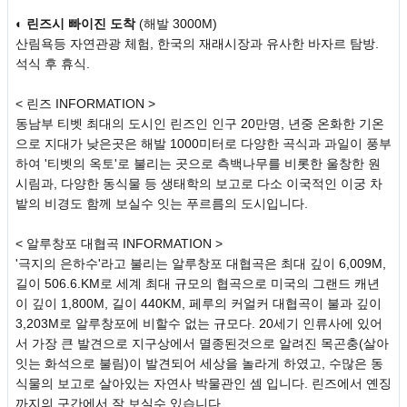
◐
린즈시 빠이진 도착
(해발 3000M)
산림욕등 자연관광 체험, 한국의 재래시장과 유사한 바자르 탐방.
석식 후 휴식.
< 린즈 INFORMATION >
동남부 티벳 최대의 도시인 린즈인 인구 20만명, 년중 온화한 기온
으로 지대가 낮은곳은 해발 1000미터로 다양한 곡식과 과일이 풍부
하여 '티벳의 옥토'로 불리는 곳으로 측백나무를 비롯한 울창한 원
시림과, 다양한 동식물 등 생태학의 보고로 다소 이국적인 이궁 차
밭의 비경도 함께 보실수 잇는 푸르름의 도시입니다.
< 알루창포 대협곡 INFORMATION >
'극지의 은하수'라고 불리는 알루창포 대협곡은 최대 깊이 6,009M,
길이 506.6.KM로 세계 최대 규모의 협곡으로 미국의 그랜드 캐년
이 깊이 1,800M, 길이 440KM, 페루의 커얼커 대협곡이 불과 깊이
3,203M로 알루창포에 비할수 없는 규모다. 20세기 인류사에 있어
서 가장 큰 발견으로 지구상에서 멸종된것으로 알려진 목곤충(살아
잇는 화석으로 불림)이 발견되어 세상을 놀라게 하였고, 수많은 동
식물의 보고로 살아있는 자연사 박물관인 셈 입니다. 린즈에서 옌징
까지의 구간에서 잘 보실수 있습니다.