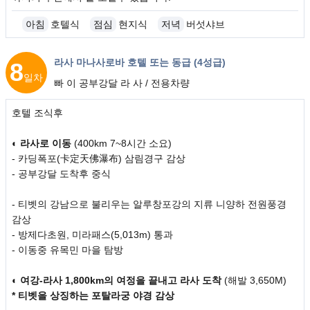
아침
호텔식
점심
현지식
저녁
버섯샤브
라사 마나사로바 호텔 또는 동급 (4성급)
8
일차
빠 이 공부강달 라 사 / 전용차량
호텔 조식후
◐
라사로 이동
(400km 7~8시간 소요)
- 카딩폭포(卡定天佛瀑布) 삼림경구 감상
- 공부강달 도착후 중식
- 티벳의 강남으로 불리우는 알루창포강의 지류 니양하 전원풍경
감상
- 방제다초원, 미라패스(5,013m) 통과
- 이동중 유목민 마을 탐방
◐
여강-라사 1,800km의 여정을 끝내고 라사 도착
(해발 3,650M)
* 티벳을 상징하는 포탈라궁 야경 감상