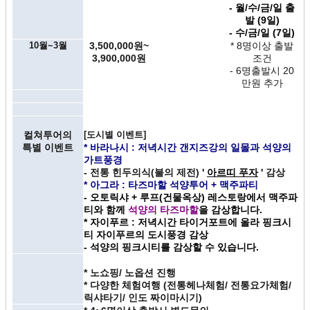
- 월/수/금/일 출
발 (9일)
- 수/금/일 (7일)
10월~3월
3,500,000원~
* 8명이상 출발
3,900,000원
조건
- 6명출발시 20
만원 추가
컬쳐투어의
[도시별 이벤트]
특별 이벤트
* 바라나시 : 저녁시간 갠지즈강의 일몰과 석양의
가트풍경
- 전통 힌두의식(불의 제전)
'
아르띠 푸자
'
감상
* 아그라 : 타즈마할 석양투어 + 맥주파티
- 오토릭샤 + 루프(건물옥상) 레스토랑에서 맥주파
티와 함께
석양의 타즈마할
을 감상합니다.
* 자이푸르 : 저녁시간 타이거포트에 올라 핑크시
티 자이푸르의 도시풍경 감상
- 석양의 핑크시티를 감상할 수 있습니다.
* 노쇼핑/ 노옵션 진행
* 다양한 체험여행 (전통헤나체험/ 전통요가체험/
릭샤타기/ 인도 짜이마시기)