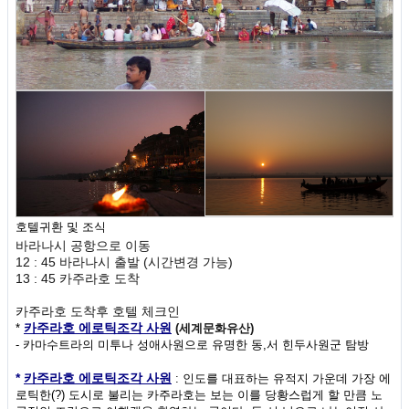
호텔귀환 및 조식
바라나시 공항으로 이동
12 : 45 바라나시 출발 (시간변경 가능)
13 : 45 카주라호 도착
카주라호 도착후 호텔 체크인
카주라호 에로틱조각 사원
*
(세계문화유산)
- 카마수트라의 미투나 성애사원으로 유명한 동,서 힌두사원군 탐방
*
카주라호 에로틱조각 사원
: 인도를 대표하는 유적지 가운데 가장 에
로틱한(?) 도시로 불리는 카주라호는 보는 이를 당황스럽게 할 만큼 노