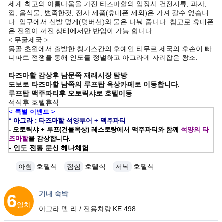
세계 최고의 아름다움을 가진 타즈마할의 입장시 건전지류, 과자,
껌, 음식물, 뾰족한것, 전자 제품(휴대폰 제외)은 가져 갈수 없습니
다. 입구에서 신발 덮게(덧버선)와 물은 나눠 줍니다. 참고로 휴대폰
은 전원이 꺼진 상태에서만 반입이 가능 합니다.
< 무굴제국 >
몽골 초원에서 출발한 칭기스칸의 후예인 티무르 제국의 후손이 빠
니파트 전쟁을 통해 인도를 정벌하고 아그라에 자리잡은 왕조.
타즈마할 감상후 남문쪽 재래시장 탐방
도보로 타즈마할 남쪽의 루프탑 옥상카페로 이동합니다.
루프탑 맥주파티후 오토릭샤로 호텔이동
석식후 호텔휴식
< 특별 이벤트 >
* 아그라 : 타즈마할 석양투어 + 맥주파티
- 오토릭샤 + 루프(건물옥상) 레스토랑에서 맥주파티와 함께
석양의 타
즈마할
을 감상합니다.
- 인도 전통 문신 헤나체험
아침
호텔식
점심
호텔식
저녁
호텔식
기내 숙박
6
일차
아그라 델 리 / 전용차량 KE 498