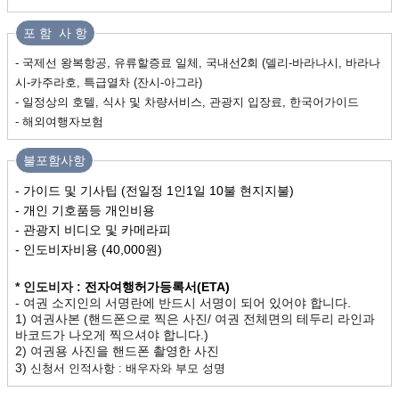
포 함 사 항
- 국제선 왕복항공, 유류할증료 일체, 국내선2회 (델리-바라나시, 바라나
시-카주라호,
특급열차 (잔시-아그라)
- 일정상의 호텔, 식사 및 차량서비스, 관광지 입장료, 한국어가이드
- 해외여행자보험
불포함사항
- 가이드 및 기사팁 (전일정 1인1일 10불 현지지불)
- 개인 기호품등 개인비용
- 관광지 비디오 및 카메라피
- 인도비자비용 (40,000원)
* 인도비자 :
전자여행허가등록서(ETA)
- 여권 소지인의
서명란에 반드시 서명
이 되어 있어야 합니다.
1) 여권사본 (핸드폰으로 찍은 사진/ 여권 전체면의 테두리 라인과
바코드가 나오게 찍으셔야 합니다.)
2) 여권용 사진을 핸드폰 촬영한 사진
3)
신청서 인적사항 :
배우자와 부모 성명