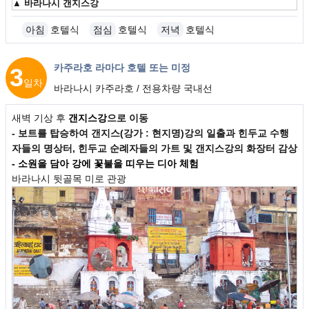
▲
바라나시 갠지스강
아침
호텔식
점심
호텔식
저녁
호텔식
카주라호 라마다 호텔 또는 미정
3
일차
바라나시 카주라호 / 전용차량 국내선
새벽 기상 후
갠지스강
으로 이동
- 보트를 탑승하여 갠지스(강가 : 현지명)강의 일출과 힌두교 수행
자들의 명상터, 힌두교 순례자들의 가트 및 갠지스강의 화장터 감상
- 소원을 담아 강에 꽃불을 띠우는 디아 체험
바라나시 뒷골목 미로 관광