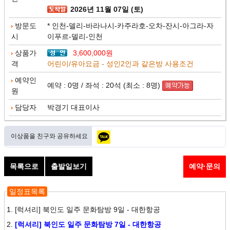
2026년 11월 07일 (토)
방문도
* 인천-델리-바라나시-카주라호-오차-잔시-아그라-자
시
이푸르-델리-인천
상품가
3,600,000원
격
어린이/유아요금 - 성인2인과 같은방 사용조건
예약인
예약 : 0명 / 좌석 : 20석 (최소 : 8명)
원
담당자
박경기 대표이사
이상품을 친구와 공유하세요
목록으로
출발일보기
예약·문의
일정표목록
1.
[럭셔리] 북인도 일주 문화탐방 9일 - 대한항공
2.
[럭셔리] 북인도 일주 문화탐방 7일 - 대한항공