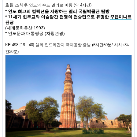
호텔 조식후
인도의 수도 델리로 이동 (약 4시간)
* 인도 최고의 컬렉션을 자랑하는 델리 국립박물관 탐방
* 11세기 힌두교와 이슬람간 전쟁의 전승탑으로 유명한
꾸뜹미나르
관광
(세계문화유산 1993)
*
인도문과 대통령궁
(차창관광)
KE 498 [
19 : 40] 델리 인드라간디 국제공항 출발 (6시간50분/ 시차+3시
간30분)