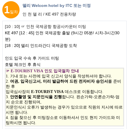
델리 Welcom hotel by ITC 또는 미정
1
일차
인 천 델 리 / KE 497 전용차량
[10 : 10] ☞ 인천 국제공항 항공사카운터 미팅
KE 497
[
12 : 45
] 인천 국제공항 출발 (9시간 05분/ 시차-3시간30
분)
[18 : 20] 델리 인드라간디 국제공항 도착
인도 입국 수속 후 가이드 미팅
호텔 체크인 후 휴식
☞
E-TOURIST VISA
인도 입국절차 안내
1. 기내 또는 사전에 입국 신고서 양식을 작성하셔야 합니다.
2.
여권, 입국신고서, 미리 발급하여 드린 전자비자 승인서
를 준비
한 후
입국심사장의
E-TOURIST VISA
데스크로 이동합니다.
3.
안면촬영 및 지문인식을 진행
합니다. 왼손가락-오른손가락-엄
지 순으로 진행되며,
지문인식시 오류가 발생하는 경우가 있으므로 직원의 지시에 따르
시면 됩니다.
4. 짐을 찾으신 후 미팅장소로 이동하셔서 인도 현지 가이드와 미
팅하시면 됩니다.