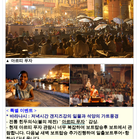
▲
아르띠 푸자
< 특별 이벤트 >
* 바라나시 : 저녁시간 갠지즈강의 일몰과 석양의 가트풍경
-
전통 힌두의식(불의 제전
) '
아르띠 푸자
' 감상.
- 현재 아르띠 푸자 관람시 너무 복잡하여 보트탑승후 보트에서 관
람합니다. 다음날 새벽 보트탑승 추가진행하여 일출보트투어+항
하사 다녀 옵니다.