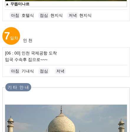
▲
꾸뜹미나르
아침
호텔식
점심
현지식
저녁
현지식
7
일차
인 천
[06 : 00] 인천 국제공항 도착
입국 수속후 집으로~~~
아침
기내식
점심
저녁
기 타 안 내