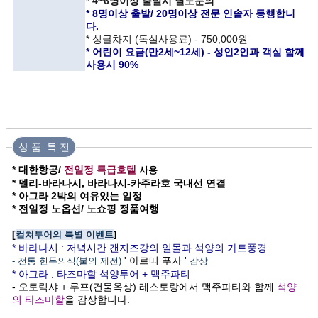
* 4~6명이상 출발시 별도문의
* 8명이상 출발/ 20명이상 전문 인솔자 동행합니
다.
* 싱글차지 (독실사용료) - 750,000원
* 어린이 요금(만2세~12세) - 성인2인과 객실 함께
사용시 90%
상 품 특 전
* 대한항공/
전일정 특급호텔
사용
* 델리-바라나시, 바라나시-카주라호 국내선 연결
* 아그라 2박의 여유있는 일정
* 전일정 노옵션/ 노쇼핑 정품여행
[
컬쳐투어의
특별 이벤트
]
* 바라나시 : 저녁시간 갠지즈강의 일몰과 석양의 가트풍경
'
아르띠 푸자
'
- 전통 힌두의식(불의 제전)
감상
* 아그라 : 타즈마할 석양투어 + 맥주파티
- 오토릭샤 + 루프(건물옥상) 레스토랑에서 맥주파티와 함께
석양
의 타즈마할
을 감상합니다.