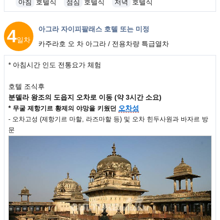
아침
호텔식
점심
호텔식
저녁
호텔식
아그라 자이피팔래스 호텔 또는 미정
4
일차
카주라호 오 차 아그라 / 전용차량 특급열차
* 아침시간 인도 전통요가 체험
호텔 조식후
분델라 왕조의 도읍지 오차로 이동 (약 3시간 소요)
오차성
* 무굴 제항기르 황제의 야망을 키웠던
- 오차고성 (제항기르 마할, 라즈마할 등) 및 오차 힌두사원과 바자르 방
문