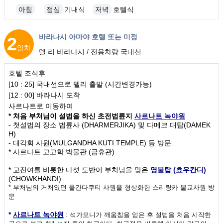
아침
점심
기내식
저녁
호텔식
바라나시 아마야 호텔 또는 미정
2
일차
델 리 바라나시 / 전용차량 국내선
호텔 조식후
[10 : 25] 국내선으로 델리 출발 (시간변경가능)
[12 : 00] 바라나시 도착
사르나트로 이동하여
* 처음 부처님이 설법을 하신 초전법륜지
사르나트 녹야원
- 첫설법의 장소 법륜사 (DHARMERJIKA) 및 다메크 대탑(DAMEK
H)
- 대각회 사원(MULGANDHA KUTI TEMPLE) 등 방문.
* 사르나트 고고학 박물관 (금휴관)
* 교진여를 비롯한 다섯 도반이 부처님을 맞은
영불탑 (쵸우칸디)
(CHOWKHANDI)
* 부처님의 거처였던 물간다쿠티 사원을 형상화한 스리랑카 불교사원 방
문
*
사르나트 녹야원
: 석가모니가 깨움침을 얻은 후 설법을 처음 시작한