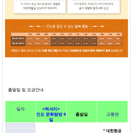
출발일 및 요금안내
일자
<럭셔리>
인도 문화탐방 9
출발일
교통편
일
* 대한항공