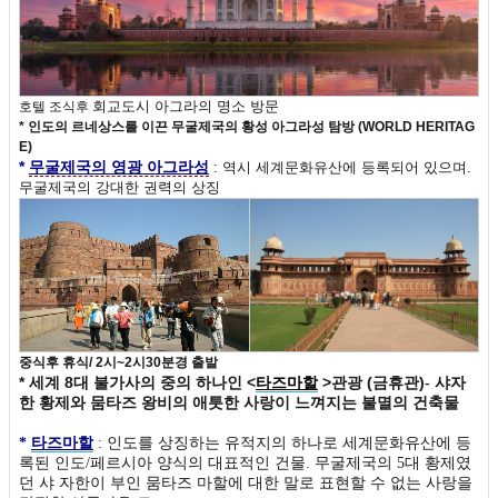
회교도시 아그라의 명소 방문
호텔 조식후
* 인도의 르네상스를 이끈 무굴제국의 황성 아그라성 탐방 (WORLD HERITAG
E)
*
무굴제국의 영광 아그라성
: 역시 세계문화유산에 등록되어 있으며.
무굴제국의 강대한 권력의 상징
중식후 휴식/
2시~2시30분경 출발
* 세계 8대 불가사의 중의 하나인 <
타즈마할
>관광 (금휴관)
- 샤자
한 황제와 뭄타즈 왕비의 애틋한 사랑이 느껴지는 불멸의 건축물
*
타즈마할
: 인도를 상징하는 유적지의 하나로 세계문화유산에 등
록된 인도/페르시아 양식의 대표적인 건물. 무굴제국의 5대 황제였
던 샤 자한이 부인 뭄타즈 마할에 대한 말로 표현할 수 없는 사랑을